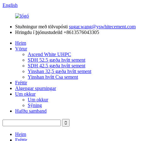
English
Stuðningur með tölvupósti
sugar.wang@yswhitecement.com
Hringdu í þjónustudeild
+8613576043305
Heim
Vörur
Ascend White UHPC
SDH 52.5 gæða hvítt sement
SDH 42.5 gæða hvítt sement
Yinshan 32,5 gæða hvítt sement
Yinshan hvítt Csa sement
Fréttir
Algengar spurningar
Um okkur
Um okkur
Sýning
Hafðu samband
Heim
Fréttir