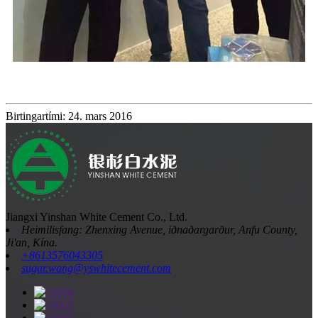
Birtingartími: 24. mars 2016
Jiangxi Yinshan White Cement Co., Ltd.
Heimilisfang: Zhenxing Avenue, iðnaðargarður, Anfu County,
Ji'an, Kína.
+8613576043305
sugar.wang@yswhitecement.com