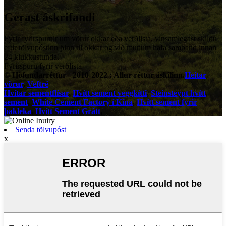
Gerast áskrifandi
Fyrir fyrirspurnir um vörur okkar eða verðlista, vinsamlegast skildu
eftir tölvupóstinn þinn til okkar og við munum hafa samband innan
24 klukkustunda.
Fyrirspurn fyrir verðlista
© Höfundarréttur - 2010-2022 : Allur réttur áskilinn.
Heitar
vörur
,
Veftré
Hvítar sementflísar
,
Hvítt sement veggkítti
,
Steinsteypt hvítt
sement
,
White Cement Factory í Kína
,
Hvítt sement fyrir
þakleka
,
Hvítt Sement Grátt
,
Senda tölvupóst
x