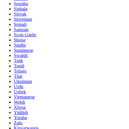
Sesotho
Sinhala
Slovak
Slovenian
Somali
Samoan
Scots Gaelic
Shona
Sindhi
Sundanese
Swahili
Tajik
Tamil
Telugu
Thai
Ukrainian
Urdu
Uzbek
Vietnamese
Welsh
Xhosa
Yiddish
Yoruba
Zulu
Kinyarwanda