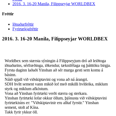
2016. 3. 16-20 Manila, Filippseyjar WORLDBEX
Fréttir
Iðnaðarfréttir
Fyrirtækjafréttir
2016. 3. 16-20 Manila, Filippseyjar WORLDBEX
Worldbex sem stærsta sýningin á Filippseyjum dró að leiðtoga
iðnaðarins, sérfræðinga, iðkendur, tæknifélaga og þátttöku birgja.
Fyrsta daginn laðaði Yinshan að sér marga gesti sem komu á
básinn.
Náið spjall við viðskiptavini og vona að ná árangri.
SDH hvítt sement vann mikið lof með mikilli hvítleika, miklum
styrk og miklum afköstum.
Vona að Yinshan fyrirtæki verði stærra og sterkara.
Yinshan fyrirtæki lofar okkur öllum, þjónusta við viðskiptavini
fyrirtækisins er: "Viðskiptavinir eru alltaf fyrstir." Yinshan
sement, stolt af Kína.
Takk fyrir ykkur öll.