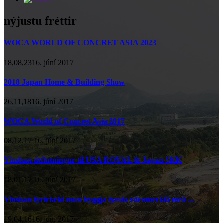
nýjustu fréttir
WOCA WORLD OF CONCRET ASIA 2023
18,08,2316. júní 2017
2018 Japan Home & Building Show
26,11,1816. júní 2017
WOCA World of Concret Asia 2017
08,12,17 16. júní 2017
Yinshan útflutningur til USA ROYAL & Japan SKK
18,01,17 16. júní 2017
Yinshan fyrirtæki mun byggja fyrsta vörumerkið með ...
19,04,1616. júní 2017